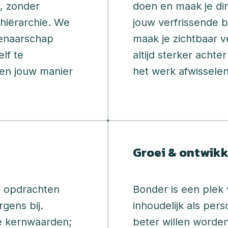
 zonder 
doen en maak je dir
iërarchie. We 
jouw verfrissende bl
genaarschap 
maak je zichtbaar ve
lf te 
altijd sterker achte
en jouw manier 
Groei & ontwikk
 opdrachten 
Bonder is een plek 
gens bij. 
inhoudelijk als perso
ze kernwaarden; 
beter willen worden.