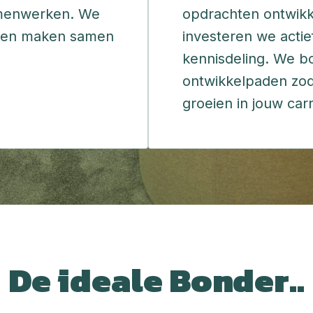
menwerken. We 
opdrachten ontwikke
s en maken samen 
investeren we actief 
kennisdeling. We bo
ontwikkelpaden zodat
groeien in jouw carr
De ideale Bonder..