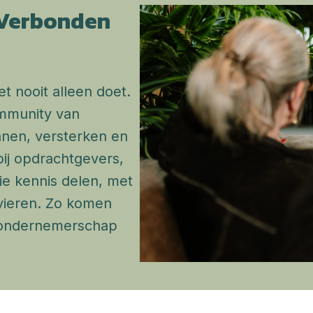
 Verbonden 
t nooit alleen doet. 
mmunity van 
ennen, versterken en 
ij opdrachtgevers, 
ie kennis delen, met 
ieren. Zo komen 
n ondernemerschap 