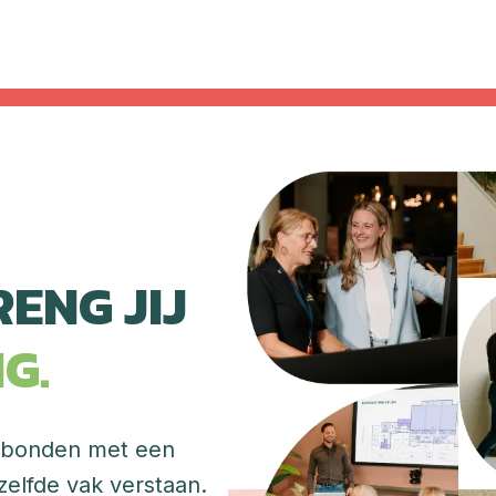
ALS BONDER BRENG JIJ  
G.
erbonden met een 
elfde vak verstaan.  