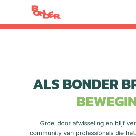
Overslaan
naar
Homepagina
content
BEWEGIN
Groei door afwisseling en blijf v
community van professionals die hetz